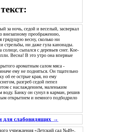
текст:
ый за ночь, седой и веселый, засверкал
его внезапному преображению,
ая грядущую весну, сколько ни
и стрельбы, ни даже гула канонады.
олнце, сыпался с деревьев снег. Кое-
апли. Весна! В это утро она впервые
рытого ароматным салом мяса -
 иначе ему не подняться. Он тщательно
у об ее острые края, но ему
снегом, разгреб седой пепел
потом с наслаждением, маленьким
 воду. Банку он сунул в карман, решив
тным открытием и немного подбодрило
ии для слабовидящих →
ого учреждения «Детский сад №49».