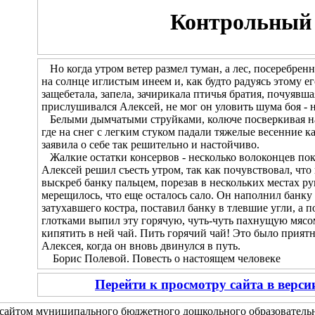
Контрольный 
Но когда утром ветер размел туман, а лес, посеребренн
на солнце иглистым инеем и, как будто радуясь этому 
защебетала, запела, зачирикала птичья братия, почуявш
прислушивался Алексей, не мог он уловить шума боя - н
Белыми дымчатыми струйками, колюче посверкивая на с
где на снег с легким стуком падали тяжелые весенние к
заявила о себе так решительно и настойчиво.
Жалкие остатки консервов - несколько волоконцев пок
Алексей решил съесть утром, так как почувствовал, что
выскреб банку пальцем, порезав в нескольких местах рук
мерещилось, что еще осталось сало. Он наполнил банку 
затухавшего костра, поставил банку в тлевшие угли, а 
глотками выпил эту горячую, чуть-чуть пахнущую мясом
кипятить в ней чай. Пить горячий чай! Это было прия
Алексея, когда он вновь двинулся в путь.
Борис Полевой. Повесть о настоящем человеке
Перейти к просмотру сайта в верс
сайтом муниципального бюджетного дошкольного образовательн