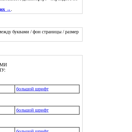
щих →
.
между буквами / фон страницы / размер
АМИ
У:
большой шрифт
большой шрифт
большой шрифт