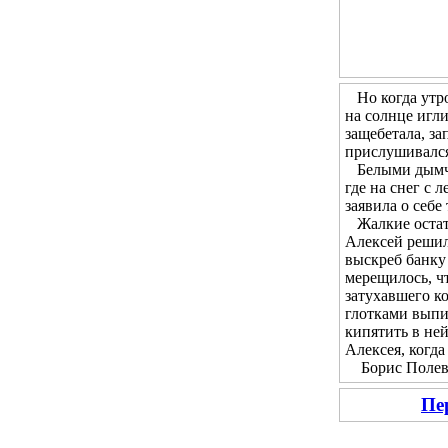
Но когда утром
на солнце игл
защебетала, за
прислушивался 
Белыми дымчат
где на снег с 
заявила о себе
Жалкие остатк
Алексей решил 
выскреб банку 
мерещилось, чт
затухавшего ко
глотками выпи
кипятить в не
Алексея, когда
Борис Полевой
Пе