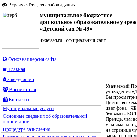
Версия сайта для слабовидящих
.
муниципальное бюджетное
дошкольное образовательное учреж
«Детский сад № 49»
49detsad.ru - официальный сайт
Основная версия сайта
Главная
Заведующий
Уважаемый Пос
Воспитатели
учреждения «Д
Вы просматрив
Контакты
Цветовая сх
цвет фона - Ч
Муниципальные услуги
буквами - Б
Основные сведения об образовательной
Прежде, чем во
организации
максимально у
Процедура зачисления
на странице ч
вариант просм
Регламент по выполнению муниципального