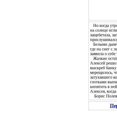
Но когда утром
на солнце игл
защебетала, за
прислушивался 
Белыми дымчат
где на снег с 
заявила о себе
Жалкие остатк
Алексей решил 
выскреб банку 
мерещилось, чт
затухавшего ко
глотками выпи
кипятить в не
Алексея, когда
Борис Полевой
Пе