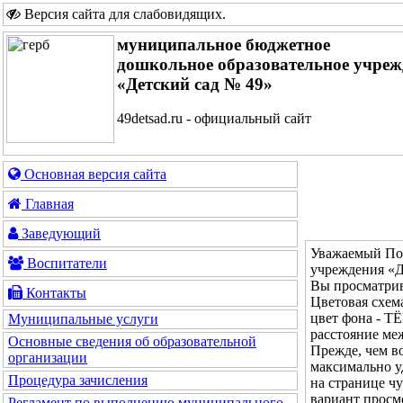
Версия сайта для слабовидящих
.
муниципальное бюджетное
дошкольное образовательное учреж
«Детский сад № 49»
49detsad.ru - официальный сайт
Основная версия сайта
Главная
Заведующий
Уважаемый Пос
Воспитатели
учреждения «Д
Вы просматрив
Контакты
Цветовая с
цвет фона - 
Муниципальные услуги
расстояние м
Основные сведения об образовательной
Прежде, чем во
организации
максимально у
Процедура зачисления
на странице ч
вариант просм
Регламент по выполнению муниципального