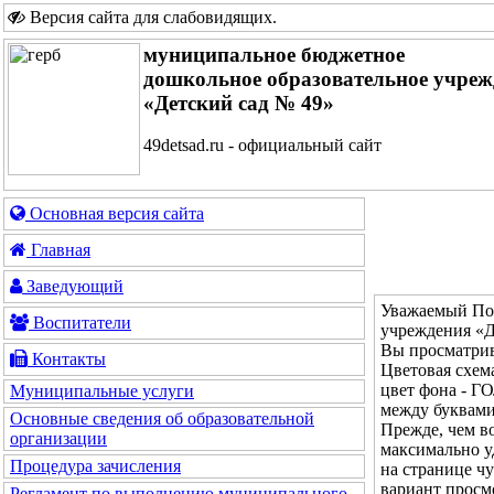
Версия сайта для слабовидящих
.
муниципальное бюджетное
дошкольное образовательное учреж
«Детский сад № 49»
49detsad.ru - официальный сайт
Основная версия сайта
Главная
Заведующий
Уважаемый Пос
Воспитатели
учреждения «Д
Вы просматрив
Контакты
Цветовая с
цвет фона - 
Муниципальные услуги
между буквам
Основные сведения об образовательной
Прежде, чем во
организации
максимально у
Процедура зачисления
на странице ч
вариант просм
Регламент по выполнению муниципального