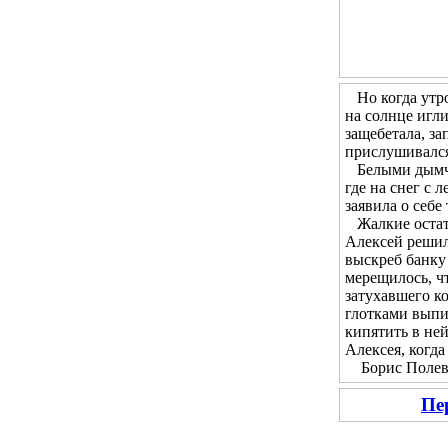
Но когда утром
на солнце игл
защебетала, за
прислушивался 
Белыми дымчат
где на снег с 
заявила о себе
Жалкие остатк
Алексей решил 
выскреб банку 
мерещилось, чт
затухавшего ко
глотками выпи
кипятить в не
Алексея, когда
Борис Полевой
Пе