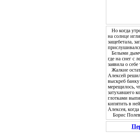
Но когда утром
на солнце игл
защебетала, за
прислушивался 
Белыми дымчат
где на снег с 
заявила о себе
Жалкие остатк
Алексей решил 
выскреб банку 
мерещилось, чт
затухавшего ко
глотками выпи
кипятить в не
Алексея, когда
Борис Полевой
Пе