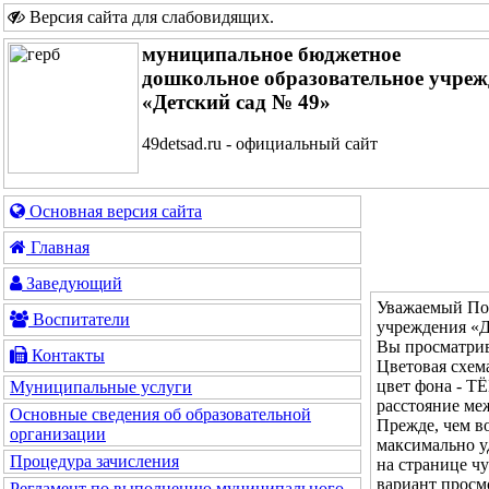
Версия сайта для слабовидящих
.
муниципальное бюджетное
дошкольное образовательное учреж
«Детский сад № 49»
49detsad.ru - официальный сайт
Основная версия сайта
Главная
Заведующий
Уважаемый Пос
Воспитатели
учреждения «Д
Вы просматрив
Контакты
Цветовая с
цвет фона - 
Муниципальные услуги
расстояние м
Основные сведения об образовательной
Прежде, чем во
организации
максимально у
Процедура зачисления
на странице ч
вариант просм
Регламент по выполнению муниципального