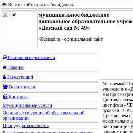
Версия сайта для слабовидящих
.
муниципальное бюджетное
дошкольное образовательное учреж
«Детский сад № 49»
49detsad.ru - официальный сайт
Основная версия сайта
Главная
Заведующий
Уважаемый Пос
Воспитатели
учреждения «Д
Вы просматрив
Контакты
Цветовая сх
цвет фона - Ч
Муниципальные услуги
буквами - СР
Основные сведения об образовательной
Прежде, чем во
организации
максимально у
Процедура зачисления
на странице ч
вариант просм
Регламент по выполнению муниципального