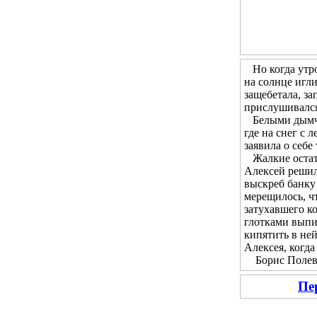
Но когда утром
на солнце игл
защебетала, за
прислушивался 
Белыми дымчат
где на снег с 
заявила о себе
Жалкие остатк
Алексей решил 
выскреб банку 
мерещилось, чт
затухавшего ко
глотками выпи
кипятить в не
Алексея, когда
Борис Полевой
Пе