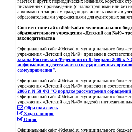
газетах и других периодических изданиях, коротких о
письменных произведений (с иллюстрациями или без и
архивами по запросам граждан для использования в уче
образовательными учреждениями для аудиторных занят
Соответствие сайта 49detsad.ru муниципального бю
образовательного учреждения «Детский сад №49» тр
законодательства
Официальный сайт 49detsad.ru муниципального бюджет
учреждения «Детский сад №49» приведен в соответств
закона Российской Федерации от 9 февраля 2009 г. N
информации о деятельности государственных органов
самоуправления"
.
Официальный сайт 49detsad.ru муниципального бюджет
учреждения «Детский сад №49» приведен в соответстви
2006 г. N 59-ФЗ "О порядке рассмотрения обращени
Официальный сайт 49detsad.ru муниципального бюджет
учреждения «Детский сад №49» наделён интреактивны
Обратная связь
Задать вопрос
Опрос
Официальный сайт 49detsad.ru муниципального бюджет