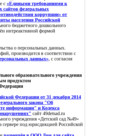
е с
«Едиными требованиями к
х сайтов федеральных
ротиводействия коррупции» от
ащиты населения Российской
льного бюджетного дошкольного
лён интреактивной формой
льства о персональных данных.
фий, производится в соответствии с
 персональных данных»
, с согласия
льного образовательного учреждения
ным продуктом
 Федерации
ийской Федерации от 31 декабря 2014
Федерального закона "Об
те информации" и Кодекса
вонарушениях"
сайт 49detsad.ru
ьного учреждения «Детский сад №49»
а сервере под юрисдикцией Российской
и
размещён в ООО Дом для сайта
.