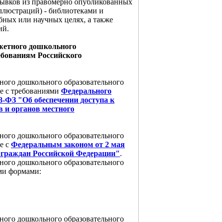
трывков из правомерно опубликованных
ллюстраций) - библиотеками и
бных или научных целях, а также
ий.
джетного дошкольного
ебованиям Российского
ного дошкольного образовательного
ие с требованиями
Федерального
 8-ФЗ "Об обеспечении доступа к
 и органов местного
ного дошкольного образовательного
е с
Федеральным законом от 2 мая
й граждан Российской Федерации"
.
ного дошкольного образовательного
ми формами:
ного дошкольного образовательного