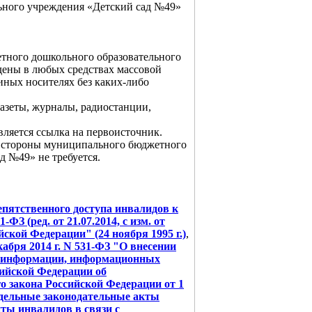
ьного учреждения «Детский сад №49»
етного дошкольного образовательного
дены в любых средствах массовой
иных носителях без каких-либо
газеты, журналы, радиостанции,
ляется ссылка на первоисточник.
со стороны муниципального бюджетного
д №49» не требуется.
епятственного доступа инвалидов к
ФЗ (ред. от 21.07.2014, с изм. от
йской Федерации" (24 ноября 1995 г.)
,
абря 2014 г. N 531-ФЗ "О внесении
Об информации, информационных
сийской Федерации об
о закона Российской Федерации от 1
отдельные законодательные акты
ты инвалидов в связи с