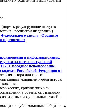
ажение к родителям и (или) другим
ра.
 (нормы, регулирующие доступ к
етей в Российской Федерации)
у
Федерального закона «О защите
ю и развитию»
.
 произведения в информационных,
результаты интеллектуальной
 1275 Свободное использование
 кодекса Российской Федерации от
огласия автора или иного
бязательным указанием имени автора,
ствования:
олемических, критических или
оизведений в объеме, оправданном
 из газетных и журнальных статей в
авомерно опубликованных в сборниках,