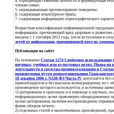
4. отрицающая семейные ценности и формирующая неув
членам семьи;
5. оправдывающая противоправное поведение;
6. содержащая нецензурную брань;
7. содержащая информацию порнографического характе
Возрастная классификация информационной продукции
информации, причиняющей вред здоровью и развитию д
введена с 1 сентября 2012 года, после вступления в сил
детей от информации, причиняющей вред их здоровь
Публикации на сайте
На основании
Статьи 1274 Свободное использование
научных, учебных или культурных целях. Права на 
деятельности и средства индивидуализации и Статьи
произведения путем репродуцирования Гражданского
18 декабря 2006 г. N230-ФЗ Часть IV
допускается без с
правообладателя и без выплаты вознаграждения, но с о
произведение которого используется, и источника заим
1) цитирование в оригинале и в переводе в научных, п
информационных целях правомерно обнародованных пр
целью цитирования, включая воспроизведение отрывков
форме обзоров печати;
2) отдельных статей и малообъемных произведений, пр