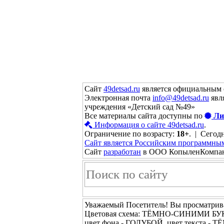
Сайт
49detsad.ru
является официальным 
Электронная почта
info@49detsad.ru
явл
учреждения «Детский сад №49»
Все материалы сайта доступны по
Ли
Информация о сайте 49detsad.ru
.
Ограничение по возрасту:
18+
. | Сегодн
Сайт является Российским программны
Сайт
разработан
в ООО КопыленКомпа
Уважаемый Посетитель! Вы просматрива
Цветовая схема: ТЁМНО-СИНИМИ 
цвет фона - ГОЛУБОЙ, цвет текста -