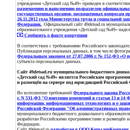
учреждения «Детский сад №49» приведен в соответстви
размещению и наполнению подразделов официальны
государственных органов, посвященных вопросам п
26.11.2012 года Министерства труда и социальной з
Федерации.
. Официальный сайт 49detsad.ru муниципа
образовательного учреждения «Детский сад №49» наде
Сообшить о факте коррупции
В соответствии с требованиями Российского законодате
Публикация персональных данных, в том числе фотогра
Федеральным законом от 27.07.2006 г. № 152-ФЗ «О
субъекта персональных данных.
Сайт 49detsad.ru муниципального бюджетного дошко
«Детский сад №49» является Российским программ
и размещён на сервере под юрисдикцией Российской
Во исполнение требований
Федерального закона Росс
г. N 531-ФЗ "О внесении изменений в статьи 13 и 14 
информации, информационных технологиях и о защи
Российской Федерации "Об административных пра
муниципального бюджетного дошкольного образовател
разработан Российскими программистами и размещён н
Федерации.
Сайт 49detsad.ru
разработан в ООО КопыленКомпани