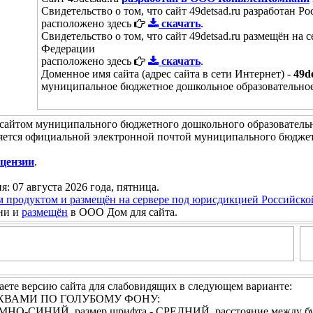
Свидетельство о том, что сайт 49detsad.ru разработан
расположено здесь
скачать
.
Свидетельство о том, что сайт 49detsad.ru размещён на
Федерации
расположено здесь
скачать
.
Доменное имя сайта (адрес сайта в сети Интернет) -
49d
муниципальное бюджетное дошкольное образовательное
сайтом муниципального бюджетного дошкольного образовательн
яется официальной электронной почтой муниципального бюджет
цензии
.
я: 07 августа 2026 года, пятница.
м продуктом и размещён на сервере под юрисдикцией Российск
ни и
размещён
в ООО Дом для сайта.
ете версию сайта для слабовидящих в следующем варианте:
БУКВАМИ ПО ГОЛУБОМУ ФОНУ:
 ТЁМНО-СИНИЙ, размер шрифта - СРЕДНИЙ, расстояние между 