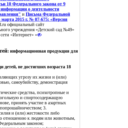
ьи 10 Федерального закона от 9
к информации о деятельности
правления"
и
Письма Федеральной
 марта 2015 г. № 07-675: «Версия
ad.ru официальный сайт
ьного учреждения «Детский сад №49»
 сети «Интернет» «
тей
: информационная продукция для
 детей, не достигших возраста 18
вляющих угрозу их жизни и (или)
овью, самоубийству, демонстрация
тические средства, психотропные и
лкогольную и спиртосодержащую
нове, принять участие в азартных
 попрошайничеством; 3.
лия и (или) жестокости либо
по отношению к людям или животным,
Федеральным законом;