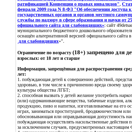
ратификацией Конвенции о правах инвалидов"
,
Стат
февраля 2009 года N 8-ФЗ "Об обеспечении доступа 
государственных органов и органов местного самоу
службы по надзору в сфере образования и науки от 25
официального сайта для слабовидящих»
: сайт 49dets
муниципального бюджетного дошкольного образовател
оснащён альтернативной версией официального сайта в
для слабовидящих
»".
(18+) запрещено для де
Ограничение по возрасту
взрослых: от 18 лет и старше
Информация, запрещённая для распространения среди
лет:
1. побуждающая детей к совершению действий, предста
здоровью, в том числе к причинению вреда своему здор
культуры общества ЛГБТ;
2. способная вызвать у детей желание употребить нарко
(или) одурманивающие вещества, табачные изделия, а
продукцию, пиво и напитки, изготавливаемые на его ос
играх, заниматься проституцией, бродяжничеством или
обосновывающая или оправдывающая допустимость наси
побуждающая осуществлять насильственные действия 
за исключением случаев, предусмотренных настоящим 