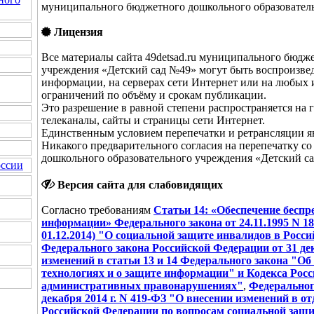
муниципального бюджетного дошкольного образовател
Лицензия
Все материалы сайта 49detsad.ru муниципального бюдж
учреждения «Детский сад №49» могут быть воспроизве
информации, на серверах сети Интернет или на любых 
ограничений по объёму и срокам публикации.
Это разрешение в равной степени распространяется на 
телеканалы, сайты и страницы сети Интернет.
Единственным условием перепечатки и ретрансляции яв
Никакого предварительного согласия на перепечатку 
дошкольного образовательного учреждения «Детский са
оссии
Версия сайта для слабовидящих
Согласно требованиям
Статьи 14: «Обеспечение беспр
информации» Федерального закона от 24.11.1995 N 181-
01.12.2014) "О социальной защите инвалидов в Росси
Федерального закона Российской Федерации от 31 дек
изменений в статьи 13 и 14 Федерального закона "
технологиях и о защите информации" и Кодекса Рос
административных правонарушениях"
,
Федеральног
декабря 2014 г. N 419-ФЗ "О внесении изменений в 
Российской Федерации по вопросам социальной защи