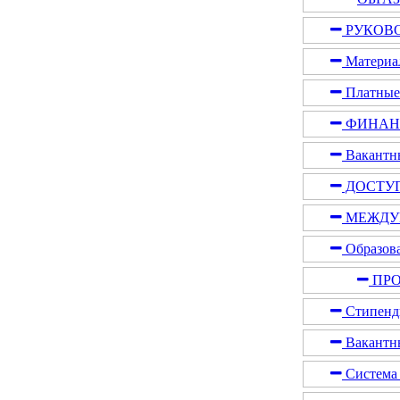
РУКОВО
Материал
Платные 
ФИНАНС
Вакантны
ДОСТУ
МЕЖДУ
Образова
ПРО
Стипенди
Вакантны
Система 