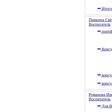
Итого
Пивкина Све
Воспитатель
портф
Консу
консу
консу
Романова Ир
Воспитатель
Для В