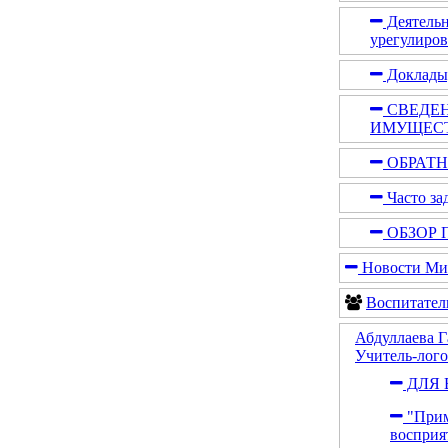
Деятельн
урегулиро
Доклады,
СВЕДЕН
ИМУЩЕСТ
ОБРАТН
Часто за
ОБЗОР 
Новости Мин
Воспитател
Абдуллаева 
Учитель-лог
ДЛЯ 
"Прим
восприя