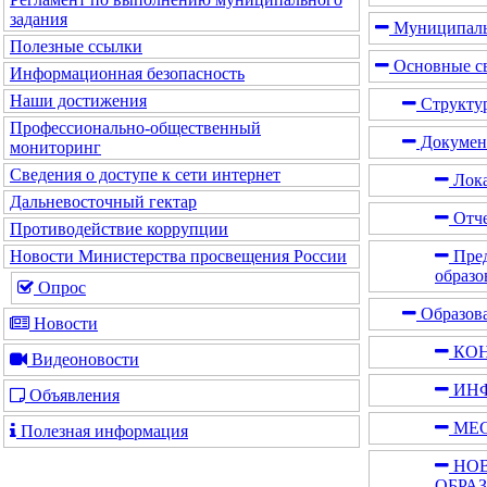
задания
Муниципаль
Полезные ссылки
Основные св
Информационная безопасность
Наши достижения
Структур
Профессионально-общественный
Докумен
мониторинг
Сведения о доступе к сети интернет
Лока
Дальневосточный гектар
Отче
Противодействие коррупции
Пред
Новости Министерства просвещения России
образо
Опрос
Образов
Новости
КОН
Видеоновости
ИНФ
Объявления
МЕС
Полезная информация
НОВ
ОБРА