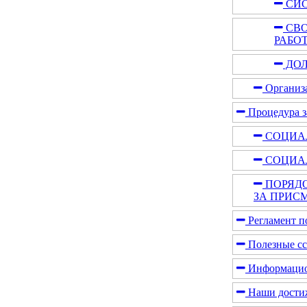
СИС
СВО
РАБО
ДОЛ
Организа
Процедура з
СОЦИА
СОЦИАЛ
ПОРЯДО
ЗА ПРИС
Регламент п
Полезные с
Информацион
Наши дости