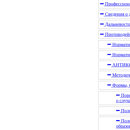
Профессион
Сведения о д
Дальневосто
Противодей
Норматив
Нормати
АНТИК
Методич
Формы, 
Поря
о случ
Поло
Поло
образо