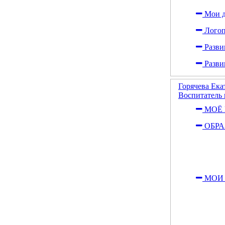
Мои д
Логоп
Разви
Разви
Горячева Ек
Воспитатель
МОЁ 
ОБРА
МОИ