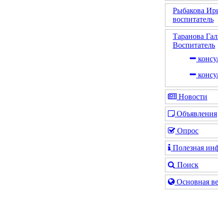
Рыбакова Ир
воспитатель
Таранова Га
Воспитатель
консу
консу
Новости
Объявления
Опрос
Полезная ин
Поиск
Основная ве