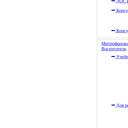
ДОСТ
Консу
Консу
Митрофанова
Воспитатель
Учебн
Для р