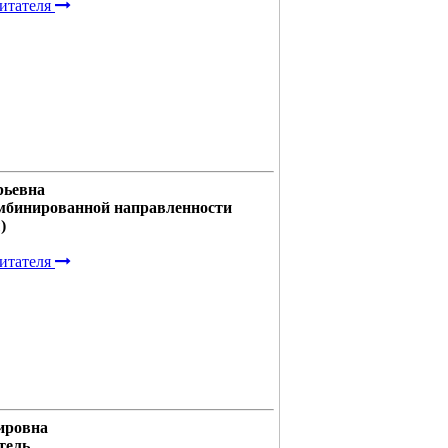
итателя
рьевна
мбинированной направленности
)
итателя
ировна
тель