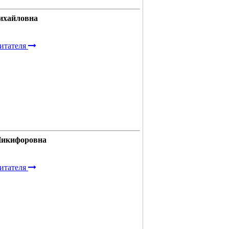
ихайловна
итателя
Никифоровна
итателя