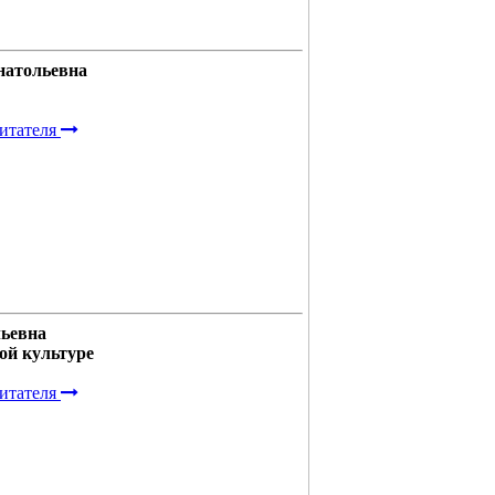
натольевна
итателя
ьевна
ой культуре
итателя