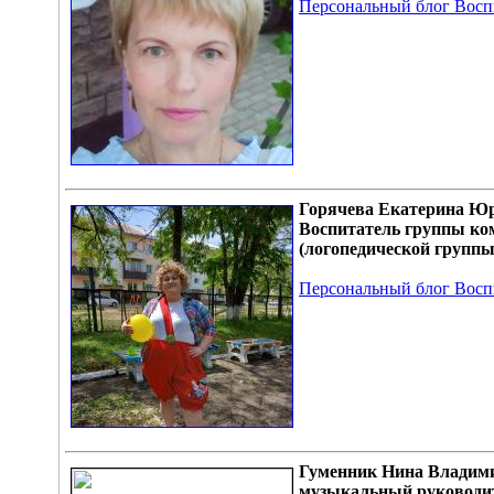
Персональный блог Восп
Горячева Екатерина Ю
Воспитатель группы ко
(логопедической группы
Персональный блог Восп
Гуменник Нина Владим
музыкальный руководи