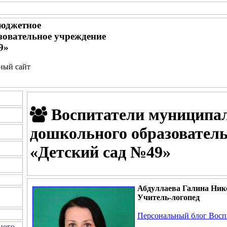
юджетное
зовательное учреждение
9»
ьный сайт
Воспитатели муниципал
дошкольного образовател
«Детский сад №49»
Абдуллаева Галина Ник
Учитель-логопед
Персональный блог Восп
ного