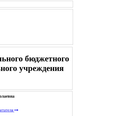
ьного бюджетного
ьного учреждения
олаевна
итателя