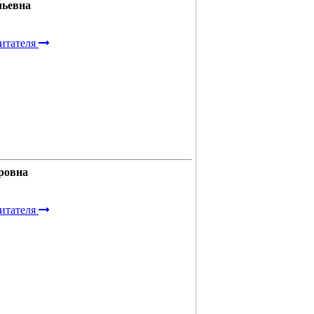
льевна
итателя
ровна
итателя