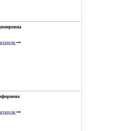
димировна
итателя
ифоровна
итателя