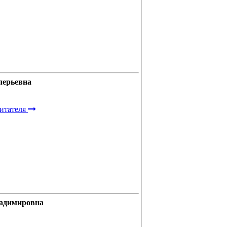
лерьевна
итателя
ладимировна