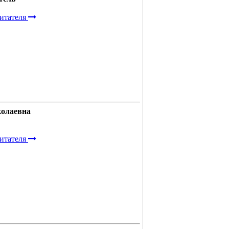
итателя
колаевна
итателя