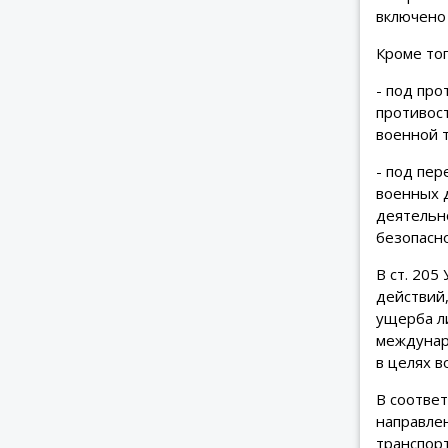
включено
Кроме тог
- под пр
противос
военной т
- под пер
военных 
деятельн
безопасн
В ст. 20
действий
ущерба ли
междунар
в целях 
В соответ
направле
транспор