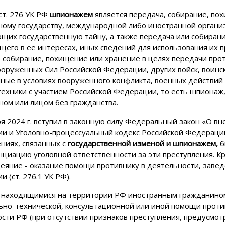
ст. 276 УК РФ
шпионажем
является передача, собирание, по
ному государству, международной либо иностранной организ
щих государственную тайну, а также передача или собирани
щего в ее интересах, иных сведений для использования их 
, собирание, похищение или хранение в целях передачи про
ооруженных Сил Российской Федерации, других войск, воинс
ные в условиях вооруженного конфликта, военных действий
техники с участием Российской Федерации, то есть шпионаж
ном или лицом без гражданства.
я 2024 г. вступил в законную силу Федеральный закон «О в
и и Уголовно-процессуальный кодекс Российской Федерации»
ниях, связанных с
государственной изменой и шпионажем
,
б
циацию уголовной ответственности за эти преступления. К
деяние - оказание помощи противнику в деятельности, заве
 (ст. 276.1 УК РФ).
 находящимися на территории РФ иностранным гражданином
ьно-технической, консультационной или иной помощи проти
сти РФ (при отсутствии признаков преступления, предусмот