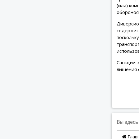
(или) ком
оборонос
Диверсио
содержит 
поскольк
транспор
использо
Санкции 
лишения с
Вы здесь
Глав