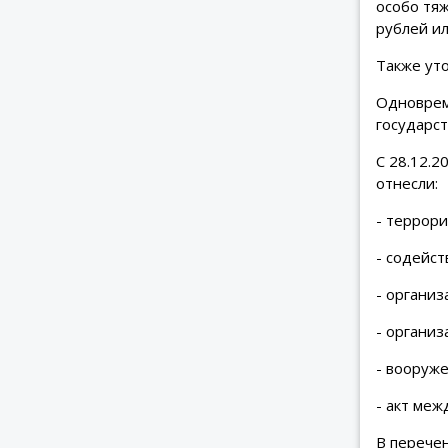
особо тяж
рублей ил
Также уто
Одноврем
государс
С 28.12.
отнесли:
- террори
- содейс
- организ
- организ
- вооруж
- акт ме
В перече