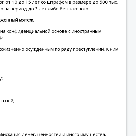
к от 10 до 15 лет со штрафом в размере до 500 тыс.
 за период до 3 лет либо без такового.
уженный мятеж.
 на конфиденциальной основе с иностранным
Ф.
пожизненно осужденным по ряду преступлений. К ним
у;
в ней;
фискация денег, ценностей и иного имущества,