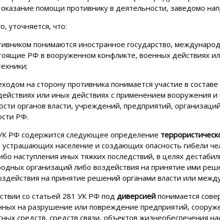
 оказание помощи противнику в деятельности, заведомо нап
о, уточняется, что:
отивником понимаются иностранное государство, международ
тоящие РФ в вооруженном конфликте, военных действиях ил
ехники;
еходом на сторону противника понимается участие в составе
действиях или иных действиях с применением вооружения и 
ости органов власти, учреждений, предприятий, организаци
ости РФ.
5 УК РФ содержится следующее определение
террористическо
, устрашающих население и создающих опасность гибели че
бо наступления иных тяжких последствий, в целях дестабил
одных организаций либо воздействия на принятие ими реше
воздействия на принятие решений органами власти или меж
ствии со статьей 281 УК РФ под
диверсией
понимается совер
нных на разрушение или повреждение предприятий, сооруже
тных средств, средств связи, объектов жизнеобеспечения н