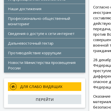
Согласно 
Наши достижения 
иностран
составляю
Профессионально-общественный 
действую
мониторинг
передача
Сведения о доступе к сети интернет 
против В
совершен
Дальневосточный гектар 
военной 
граждани
Противодействие коррупции
28 декабр
Новости Министерства просвещения 
Федераци
России
преступле
дифферен
опасное 
 ДЛЯ СЛАБО ВИДЯЩИХ
Федерации
Оказание
ПЕРЕЙТИ
материал
безопасно