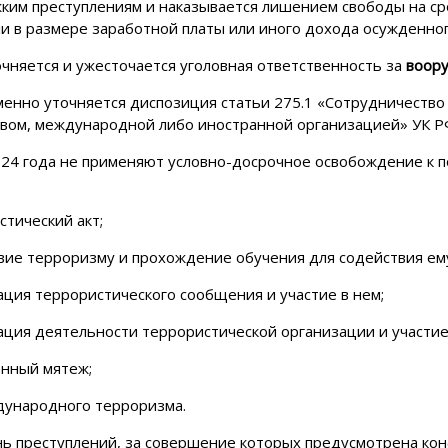
ким преступлениям и наказывается лишением свободы на сро
и в размере заработной платы или иного дохода осужденного
чняется и ужесточается уголовная ответственность за
воор
енно уточняется диспозиция статьи 275.1 «Сотрудничество
твом, международной либо иностранной организацией» УК Р
2024 года не применяют условно-досрочное освобождение к 
стический акт;
твие терроризму и прохождение обучения для содействия ем
ация террористического сообщения и участие в нем;
ация деятельности террористической организации и участие 
енный мятеж;
ждународного терроризма.
нь преступлений, за совершение которых предусмотрена кон