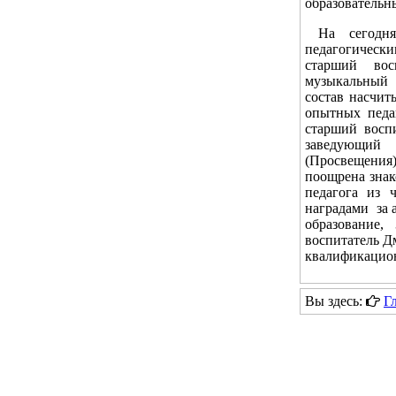
образовательн
На сегодняш
педагогическим
старший вос
музыкальный 
состав насчит
опытных педа
старший воспи
заведующий 
(Просвещения
поощрена знак
педагога из 
наградами за 
образование,
воспитатель Д
квалификацио
Вы здесь:
Г