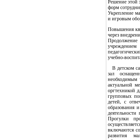
Решение этой 
форм сотрудни
Укрепление ма
и игровым обо
Повышения ква
через внедрен
Продолжение
учреждением
педагогически
учебно-воспит
В детском са
зал оснащен
необходимым 
актуальной ме
оргтехникой д
групповых по
детей, с отв
образования 
деятельности 
Прогулки пр
осуществляетс
включаются со
развития ма