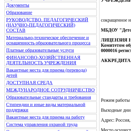
УЧРЕЖДЕНИ
Документы
Образование
РУКОВОДСТВО. ПЕДАГОГИЧЕСКИЙ
сокращенное н
(НАУЧНО-ПЕДАГОГИЧЕСКИЙ)
МБДОУ "Детс
СОСТАВ
Материально-техническое обеспечение и
ЛИЦЕНЗИЯ 
оснащенность образовательного процесса
Комитетом об
Платные образовательные услуги
0000016 рег
ФИНАНСОВО-ХОЗЯЙСТВЕННАЯ
АККРЕДИТАЦ
ДЕЯТЕЛЬНОСТЬ УЧРЕЖДЕНИЯ
Вакантные места для приема (перевода)
детей
ДОСТУПНАЯ СРЕДА
МЕЖДУНАРОДНОЕ СОТРУДНИЧЕСТВО
Образовательные стандарты и требования
Режим рабо
Стипендии и иные виды материальной
поддержки
Выходные дни:
Вакантные места для приема на работу
Адрес: Россия,
Система управления охраной труда
Место осущест