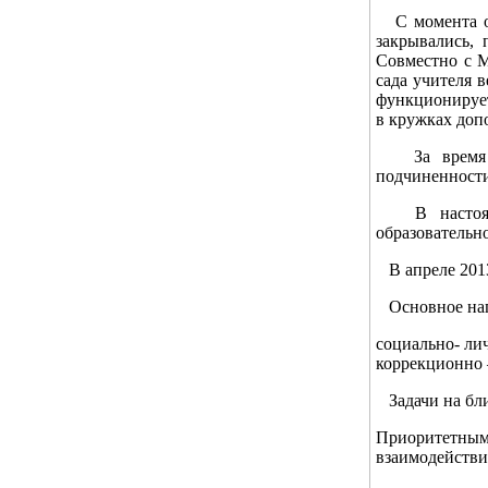
С момента от
закрывались,
Совместно с 
сада учителя 
функционирует
в кружках допо
За время су
подчиненност
В настоящее
образовательн
В апреле 2013
Основное нап
социально- лич
коррекционно –
Задачи на бл
Приоритетны
взаимодействи