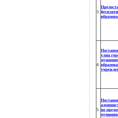
Предост
3.
бесплатн
образов
Постанов
улиц гор
муницип
4.
образов
учрежде
Постанов
админис
5.
по пред
муниципа