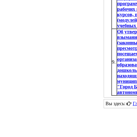
программ
рабочих
курсов, 
(модулей
учебных
Об утве
взымани
(законны
пресмотр
посещае
организ
9.
образов
дошкольн
находящ
муницип
"Город 
автономн
Вы здесь:
Г