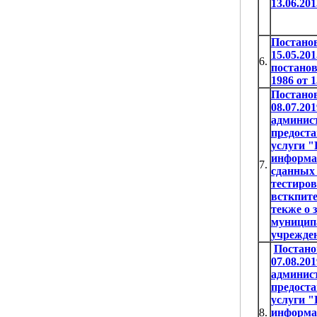
13.06.201
Постанов
15.05.20
6.
постанов
1986 от 1
Постано
08.07.20
админис
предост
услуги "
информац
7.
сданных 
тестиро
всткпит
текже о 
муниципа
учрежде
Постано
07.08.20
админис
предост
услуги "
8.
информа