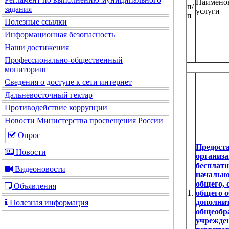
Наимено
п/
задания
услуги
п
Полезные ссылки
Информационная безопасность
Наши достижения
Профессионально-общественный
мониторинг
Сведения о доступе к сети интернет
Дальневосточный гектар
Противодействие коррупции
Новости Министерства просвещения России
Опрос
Предост
Новости
организа
бесплатн
Видеоновости
начально
общего, 
Объявления
1.
общего о
дополнит
Полезная информация
общеобр
учрежде