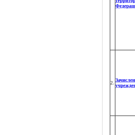
территор
Федерац
Зачислен
2.
учрежде