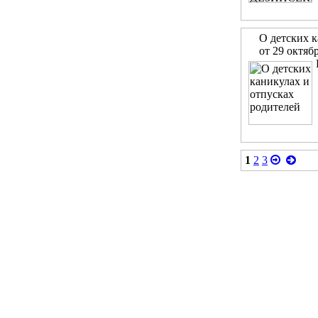
О детских к
от 29 октяб
1
2
3