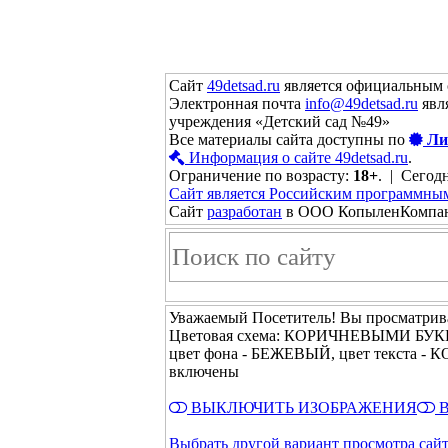
Сайт
49detsad.ru
является официальным 
Электронная почта
info@49detsad.ru
явл
учреждения «Детский сад №49»
Все материалы сайта доступны по
Ли
Информация о сайте 49detsad.ru
.
Ограничение по возрасту:
18+
. | Сегодн
Сайт является Российским программны
Сайт
разработан
в ООО КопыленКомпа
Уважаемый Посетитель! Вы просматрива
Цветовая схема: КОРИЧНЕВЫМИ Б
цвет фона - БЕЖЕВЫЙ, цвет текста -
включены
ВЫКЛЮЧИТЬ ИЗОБРАЖЕНИЯ
В
Выбрать другой вариант просмотра сай