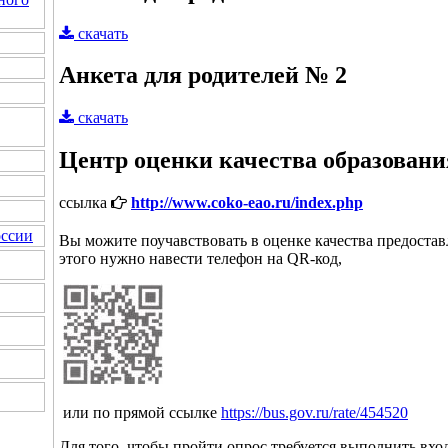
скачать
Анкета для родителей № 2
скачать
Центр оценки качества образован
ссылка
http://www.coko-eao.ru/index.php
оссии
Вы можите поучавствовать в оценке качества предостав
этого нужно навести телефон на QR-код,
или по прямой ссылке
https://bus.gov.ru/rate/454520
Для того, чтобы пройти опрос требуется выполнить вход