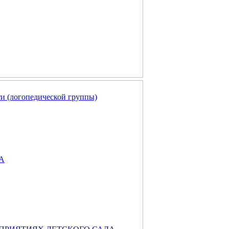
и (логопедической группы)
А