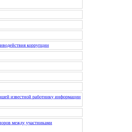
тиводействия коррупции
вшей известной работнику информации
поров между участниками